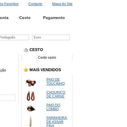
os Favoritos
Contacto
Mapa do Site
onta
Cesto
Pagamento
ortuguês
Euro
CESTO
Cesto vazio
MAIS VENDIDOS
ação
PAIO DE
TOUCINHO
CHOURIÇO
DE CARNE
PAIO DO
LOMBO
FARINHEIRA
DE ASSAR
FINA