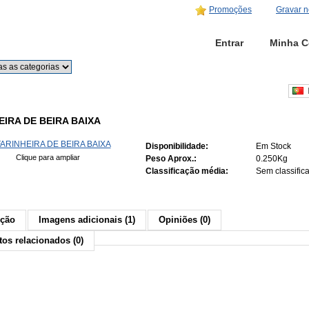
Promoções
Gravar n
Início
Entrar
Minha C
Procurar
Procura avançada
P
EIRA DE BEIRA BAIXA
Disponibilidade:
Em Stock
Clique para ampliar
Peso Aprox.:
0.250Kg
Classificação média:
Sem classific
ição
Imagens adicionais (1)
Opiniões (0)
os relacionados (0)