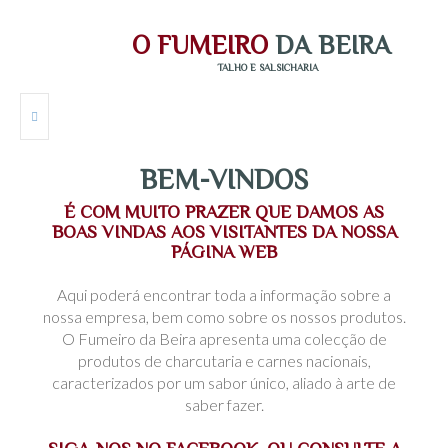
O FUMEIRO DA BEIRA NA RTP2
O FUMEIRO DA BEIRA NA RTP
WATCH VIDEO
WATCH VIDEO
O
F
U
M
E
I
R
O
D
A
B
E
I
R
A
TALHO E SALSICHARIA
BEM-VINDOS
HOME
É COM MUITO PRAZER QUE DAMOS AS
EMPRESA
BOAS VINDAS AOS VISITANTES DA NOSSA
PÁGINA WEB
PRODUTOS
Aqui poderá encontrar toda a informação sobre a
nossa empresa, bem como sobre os nossos produtos.
CONTACTOS
O Fumeiro da Beira apresenta uma colecção de
produtos de charcutaria e carnes nacionais,
LOGIN
caracterizados por um sabor único, aliado à arte de
saber fazer.